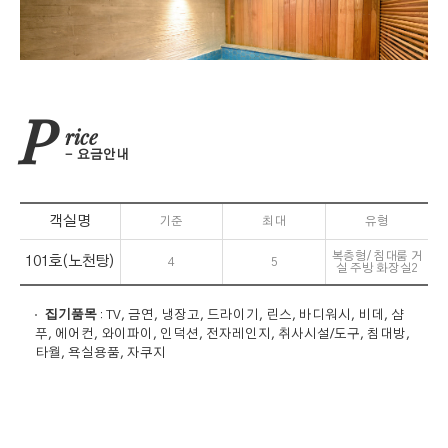
P
rice
요금안내
객실명
기준
최대
유형
복층형/ 침대룸 거
101호(노천탕)
4
5
실 주방 화장실2
집기품목
: TV, 금연, 냉장고, 드라이기, 린스, 바디워시, 비데, 샴
푸, 에어컨, 와이파이, 인덕션, 전자레인지, 취사시설/도구, 침대방,
타월, 욕실용품, 자쿠지