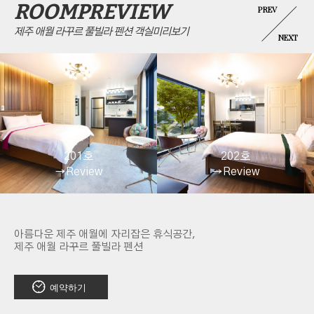
ROOMPREVIEW
PREV
제주 애월 라꾸르 풀빌라 펜션 객실미리보기
NEXT
201호
202호
→
Review
→
Review
아름다운 제주 애월에 자리잡은 휴식공간,
제주 애월 라꾸르 풀빌라 펜션
예약하기