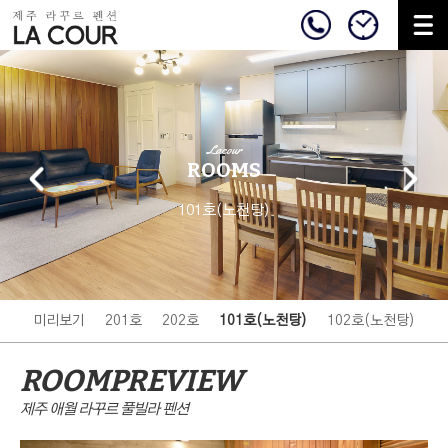
Lacour
ROOMS
101호(노천탕)
미리보기
201호
202호
101호(노천탕)
102호(노천탕)
ROOMPREVIEW
제주 애월 라꾸르 풀빌라 펜션