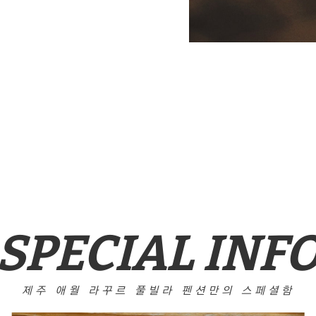
SPECIAL INF
제주 애월 라꾸르 풀빌라 펜션만의 스페셜함