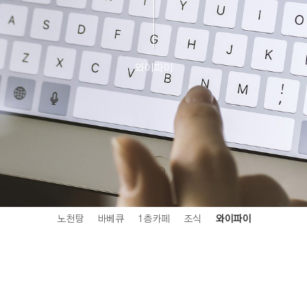
와이파이
노천탕
바베큐
1층카페
조식
와이파이