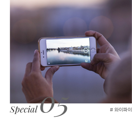
01
Open Bath
# 노천탕