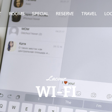
T
ROOMS
SPECIAL
RESERVE
TRAVEL
LO
Lacour
WI-FI