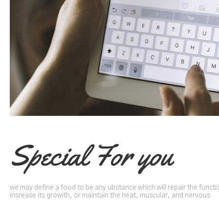
Special For you
we may define a food to be any ubstance which will repair the functi
insrease its growith, or maintain the heat, muscular, and nervous